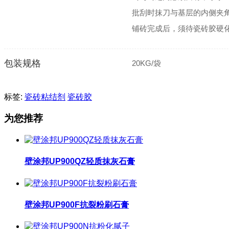
批刮时抹刀与基层的内侧夹角宜
铺砖完成后，须待瓷砖胶硬
包装规格
20KG/袋
标签:
瓷砖粘结剂
瓷砖胶
为您推荐
壁涂邦UP900QZ轻质抹灰石膏
壁涂邦UP900F抗裂粉刷石膏