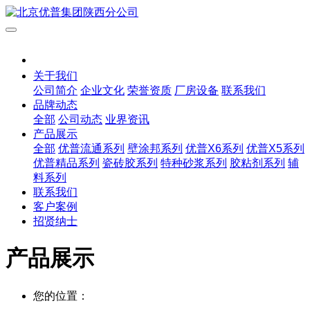
关于我们
公司简介
企业文化
荣誉资质
厂房设备
联系我们
品牌动态
全部
公司动态
业界资讯
产品展示
全部
优普流通系列
壁涂邦系列
优普X6系列
优普X5系列
优普精品系列
瓷砖胶系列
特种砂浆系列
胶粘剂系列
辅
料系列
联系我们
客户案例
招贤纳士
产品展示
您的位置：