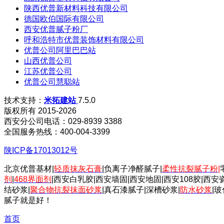
陕西优普新材料科技有限公司
德国欧伯国际有限公司
西安优普腻子粉厂
呼和浩特市优普装饰材料有限公司
优普公司阿里巴巴站
山西优普公司
江苏优普公司
优普公司慧聪站
技术支持：
米拓建站
7.5.0
版权所有 2015-2026
西安分公司电话：029-8939 3388
全国服务热线：400-004-3399
陕ICP备17013012号
北京优普基材|
轻质抹灰石膏
|负离子净醛腻子|
柔性抗裂腻子粉
|
剂
|
468界面剂
|西安白乳胶|西安墙固|西安地固|西安108胶|西安
结砂浆|
聚合物抗裂抹面砂浆
|真石漆腻子|深槽砂浆|
防水砂浆
|
腻子就是好！
首页