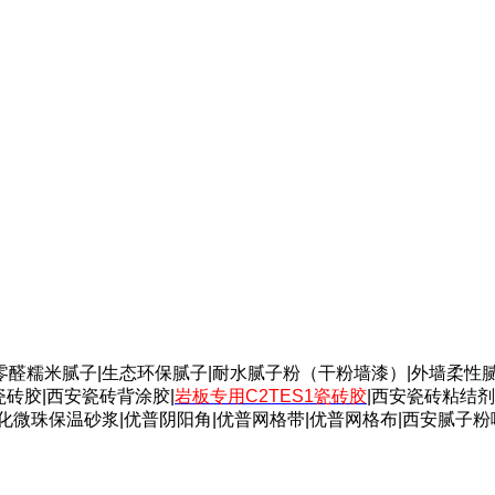
零醛糯米腻子|生态环保腻子|耐水腻子粉（干粉墙漆）|外墙柔性腻
瓷砖胶|西安瓷砖背涂胶|
岩板专用C2TES1瓷砖胶
|西安瓷砖粘结剂
玻化微珠保温砂浆|优普阴阳角|优普网格带|优普网格布|西安腻子粉