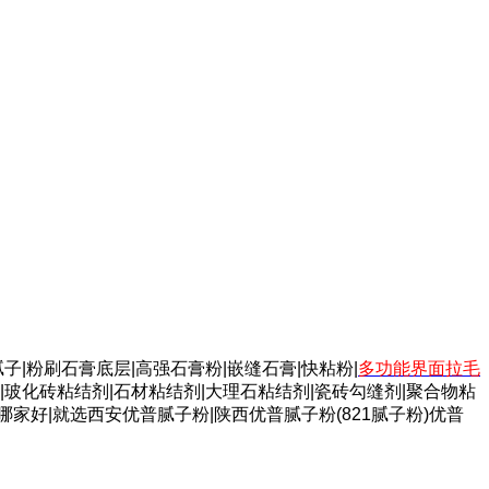
子|粉刷石膏底层|高强石膏粉|嵌缝石膏|快粘粉|
多功能界面拉毛
|玻化砖粘结剂|石材粘结剂|大理石粘结剂|瓷砖勾缝剂|聚合物粘
哪家好|就选西安优普腻子粉|陕西优普腻子粉(821腻子粉)优普