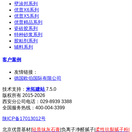
壁涂邦系列
优普X6系列
优普X5系列
优普精品系列
瓷砖胶系列
特种砂浆系列
胶粘剂系列
辅料系列
客户案例
友情链接：
德国欧伯国际有限公司
技术支持：
米拓建站
7.5.0
版权所有 2015-2026
西安分公司电话：029-8939 3388
全国服务热线：400-004-3399
陕ICP备17013012号
北京优普基材|
轻质抹灰石膏
|负离子净醛腻子|
柔性抗裂腻子粉
|