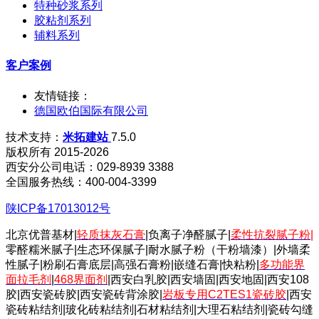
特种砂浆系列
胶粘剂系列
辅料系列
客户案例
友情链接：
德国欧伯国际有限公司
技术支持：
米拓建站
7.5.0
版权所有 2015-2026
西安分公司电话：029-8939 3388
全国服务热线：400-004-3399
陕ICP备17013012号
北京优普基材|
轻质抹灰石膏
|负离子净醛腻子|
柔性抗裂腻子粉
|
零醛糯米腻子|生态环保腻子|耐水腻子粉（干粉墙漆）|外墙柔
性腻子|粉刷石膏底层|高强石膏粉|嵌缝石膏|快粘粉|
多功能界
面拉毛剂
|
468界面剂
|西安白乳胶|西安墙固|西安地固|西安108
胶|西安瓷砖胶|西安瓷砖背涂胶|
岩板专用C2TES1瓷砖胶
|西安
瓷砖粘结剂|玻化砖粘结剂|石材粘结剂|大理石粘结剂|瓷砖勾缝